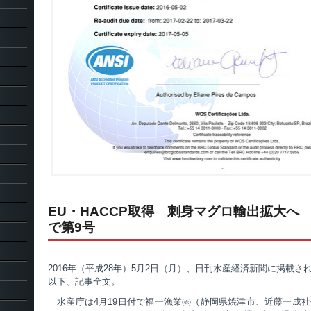
EU・HACCP取得 刺身マグロ輸出拡大へ
で第9号
2016年（平成28年）5月2日（月）、日刊水産経済新聞に掲載さ
以下、記事全文。
水産庁は4月19日付で福一漁業㈱（静岡県焼津市、近藤一成