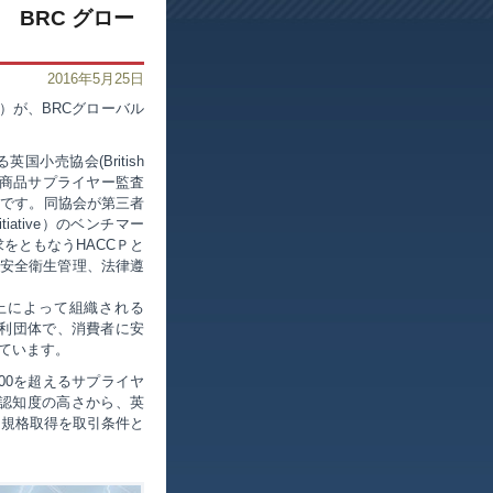
 BRC グロー
2016年5月25日
C）が、BRCグローバル
国小売協会(British
、PB商品サプライヤー監査
格です。同協会が第三者
itiative）のベンチマー
をともなうHACCＰと
の安全衛生管理、法律遵
以上によって組織される
れる非営利団体で、消費者に安
ています。
00を超えるサプライヤ
の認知度の高さから、英
C規格取得を取引条件と