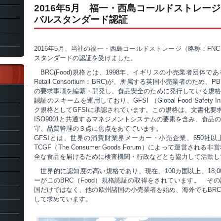
2016年5月 福一・西島コールドストレージ
バルスタンダード認証
2016年5月、当社の福一・西島コールドストレージ（略称：FN
スタンダードの認証を受けました。
BRC(Food)規格とは、1998年、イギリスの小売業者団体である英
Retail Consortium：BRC)が、所属する英国小売業者のため
の要求事項を編纂・開発し、食品安全のために発行している規
認証のスキームを運用しており、GFSI （Global Food Safety In
ク規格としてGFSIに承認されています。この規格は、文書化要求
ISO9001と共通するマネジメントシステムの要素を含み、食品
守、品質管理の３点に焦点をあてています。
GFSIとは、世界の消費財業界メーカー・小売企業、650社
TCGF（The Consumer Goods Forum）によって運営さ
全な食品を届けるために検査機関・行政などとも協力して活動し
世界的に認知度の高い規格であり、現在、100カ国以上、18,0
ーがこのBRC（Food）規格認証の取得をされています。 そ
国だけではなく、他の欧州諸国の小売業者を始め、海外でもBR
して求めています。