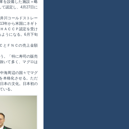
庫を設備した施設＝略
て認定し、4月27日に
井川コールドストレー
13年から米国にネギト
・ＨＡＣＣＰ認定を受け
るようになる。6月下旬
ＣとＦＮＣの売上金額
う。「特に寿司の販売
を抜いて多く、マグロは
中海周辺の国々でマグ
を本格化させる。ただ
、日本の文化。日本初の
ている。